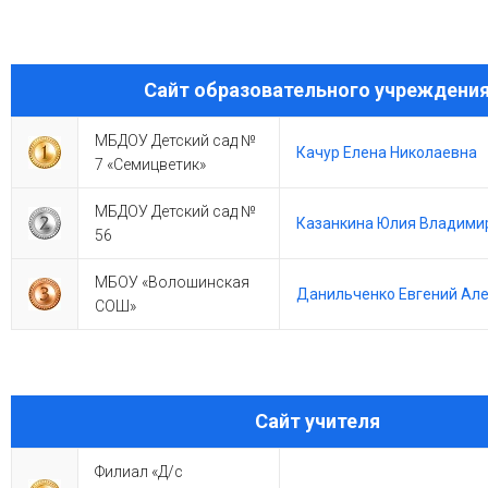
Сайт образовательного учреждени
МБДОУ Детский сад №
Качур Елена Николаевна
7 «Семицветик»
МБДОУ Детский сад №
Казанкина Юлия Владими
56
МБОУ «Волошинская
Данильченко Евгений Ал
СОШ»
Сайт учителя
Филиал «Д/с