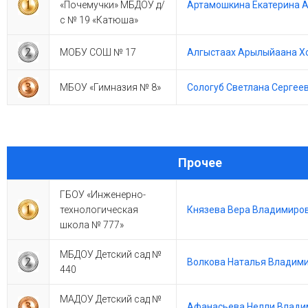
«Почемучки» МБДОУ д/
Артамошкина Екатерина 
с № 19 «Катюша»
МОБУ СОШ № 17
Алгыстаах Арылыйаана Х
МБОУ «Гимназия № 8»
Сологуб Светлана Сергее
Прочее
ГБОУ «Инженерно-
технологическая
Князева Вера Владимиро
школа № 777»
МБДОУ Детский сад №
Волкова Наталья Владим
440
МАДОУ Детский сад №
Афанасьева Нелли Влади