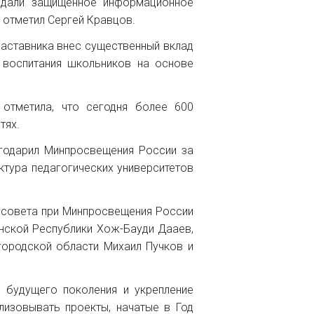
здали защищенное информационное
 отметил Сергей Кравцов.
наставника внес существенный вклад
воспитания школьников на основе
 отметила, что сегодня более 600
тях.
агодарил Минпросвещения России за
ктура педагогических университетов
о совета при Минпросвещения России
енской Республики Хож-Бауди Дааев,
городской области Михаил Пучков и
 будущего поколения и укрепление
лизовывать проекты, начатые в Год