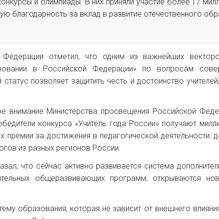
онкурсы и олимпиады. В них приняли участие более 17 мил
ую благодарность за вклад в развитие отечественного обр
 Федерации отметил, что одним из важнейших вектор
овании в Российской Федерации» по вопросам совер
 статус позволяет защитить честь и достоинство учителей
бое внимание Министерства просвещения Российской Фед
обедители конкурса «Учитель года России» получают милли
х премии за достижения в педагогической деятельности:
огов из разных регионов России.
зал, что сейчас активно развивается система дополните
нительных общеразвивающих программ, открываются нов
ему образования, которая не зависит от внешнего влияния