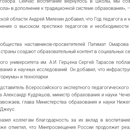
угозора. Сейчас воспитание вернулось в школы, мы со
ла» в дополнение к традиционной системе образования», –
кой области Андрей Милехин добавил, что Год педагога и 
нения о высоком престиже педагогов и необходимости 
общества наставников-просветителей Патимат Омарова
 страны создают образовательный контент в социальных се
ого университета им. А.И. Герцена Сергей Тарасов побл
ания и научных исследований. Он добавил, что инфрастру
ориумы» и технопарки.
едставитель Всероссийского экспертного педагогическог
а Александр Кудряшов, министр образования и науки Чеч
звожаев, глава Министерства образования и науки Ниже
 Джеус.
азил коллегам благодарность за их вклад в воспитание
кже отметил, что Минпросвещения России продолжит реа