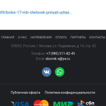
https://edu.gov.ru/press/7969/bolee-17-mln-chelovek-prinyali-uchastie-v-meropriyatiyah-goda-pedagoga-i-nastavnika/
ГЛАВНАЯ
О НАС
НАПРАВЛЕНИЯ
ОПЛАТА
ПАРТНЕРЫ
КОНТАКТЫ
109052
,
Россия
,
г. Москва
,
ул. Подъёмная, д. 14, стр. 42
Телефон:
+7 (985) 511-82-45
Email:
sbornik-a@ya.ru
Публичная оферта
Политика конфиденциальности